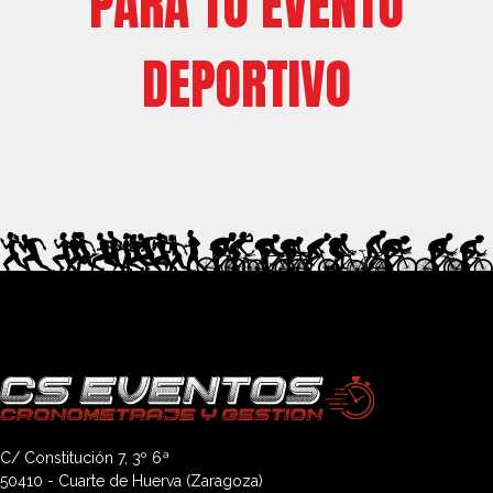
PARA TU EVENTO
DEPORTIVO
C/ Constitución 7, 3º 6ª
50410 - Cuarte de Huerva (Zaragoza)